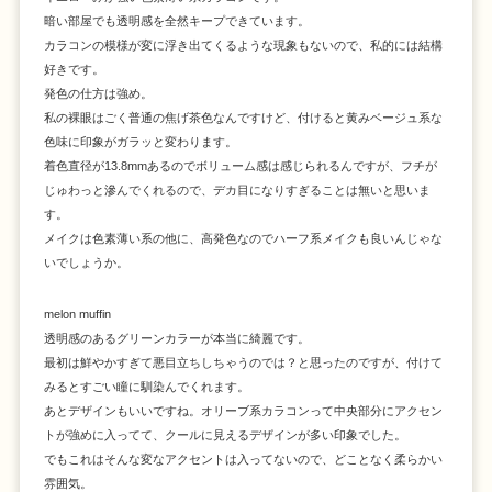
暗い部屋でも透明感を全然キープできています。
カラコンの模様が変に浮き出てくるような現象もないので、私的には結構
好きです。
発色の仕方は強め。
私の裸眼はごく普通の焦げ茶色なんですけど、付けると黄みベージュ系な
色味に印象がガラッと変わります。
着色直径が13.8mmあるのでボリューム感は感じられるんですが、フチが
じゅわっと滲んでくれるので、デカ目になりすぎることは無いと思いま
す。
メイクは色素薄い系の他に、高発色なのでハーフ系メイクも良いんじゃな
いでしょうか。
melon muffin
透明感のあるグリーンカラーが本当に綺麗です。
最初は鮮やかすぎて悪目立ちしちゃうのでは？と思ったのですが、付けて
みるとすごい瞳に馴染んでくれます。
あとデザインもいいですね。オリーブ系カラコンって中央部分にアクセン
トが強めに入ってて、クールに見えるデザインが多い印象でした。
でもこれはそんな変なアクセントは入ってないので、どことなく柔らかい
雰囲気。