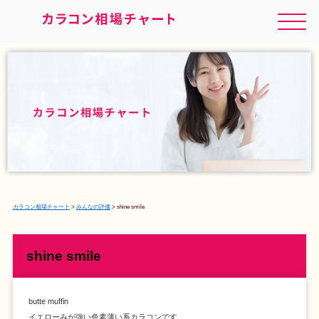
カラコン相場チャート
>
みんなの評価
>
shine smile
shine smile
butte muffin
イエローみが強い色素薄い系カラコンです。