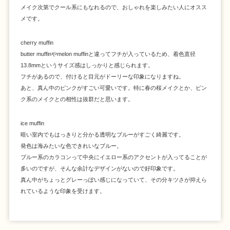
メイク次第でクール系にもなれるので、おしゃれを楽しみたい人にオスス
メです。
cherry muffin
butter muffinやmelon muffinと違ってフチが入っているため、着色直径
13.8mmというサイズ感はしっかりと感じられます。
フチがあるので、付けると目元がドーリーな印象になりますね。
あと、真ん中のピンクがすごい可愛いです。特に春の桜メイクとか、ピン
ク系のメイクとの相性は抜群だと思います。
ice muffin
暗い室内でもはっきりと分かる透明なブルーがすごく綺麗です。
発色は海みたいな色できれいなブルー。
ブルー系のカラコンって中央にイエロー系のアクセントが入ってることが
多いのですが、そんな余計なデザインがないので好印象です。
真ん中がちょっとグレーっぽい感じになっていて、その分キツさが抑えら
れているような印象を受けます。