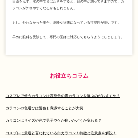
目薬を点す、水の中でまばたきをすると、目の中が潤ってきますので、カ
ラコンが外れやすくなるかもしれません。
もし、外れなかった場合、危険な状態になっている可能性が高いです。
早めに眼科を受診して、専門の医師に対応してもらうようにしましょう。
お役立ちコラム
コスプレで使うカラコンは高発色の青カラコンを選ぶのがおすすめ？
カラコンの色選びは髪色も意識することが大切
カラコンはサイズや色で男子ウケが良いかどうか変わる？
コスプレに最適と言われている白カラコン！特徴と注意点を解説！